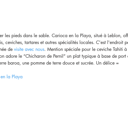
er les pieds dans le sable. Carioca en la Playa, situé à Leblon, off
is, ceviches, tartares et autres spécialités locales. C'est l'endroit p
née de 
visite avec nous
. Mention spéciale pour le ceviche Tahiti à
t on adore le “Chicharon de Pernil” un plat typique à base de port é
rre baroa, une pomme de terre douce et sucrée. Un délice =
en la Playa