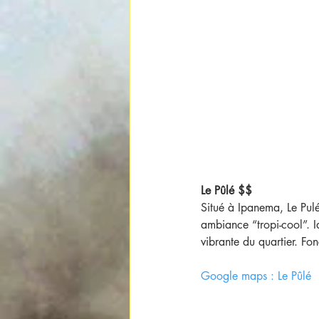
Le Pûlé $$
Situé à Ipanema, Le Pulé
ambiance “tropi-cool”. I
vibrante du quartier. Fon
Google maps : Le Pûlé