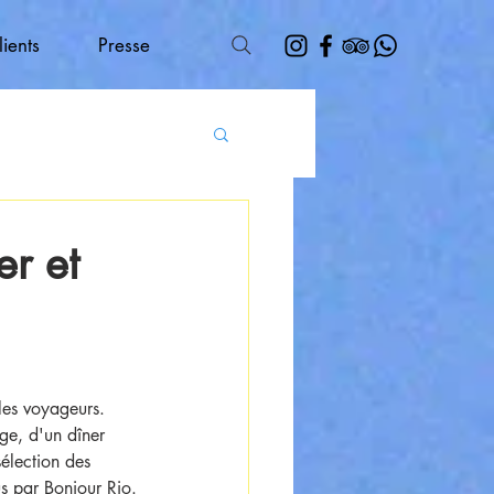
lients
Presse
r et
 les voyageurs. 
ge, d'un dîner 
sélection des 
s par Bonjour Rio.