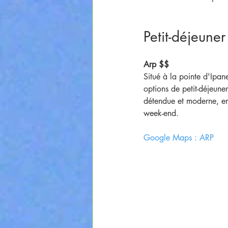
Petit-déjeuner
Arp $$
Situé à la pointe d'Ipan
options de petit-déjeuner
détendue et moderne, en 
week-end.
Google Maps : ARP