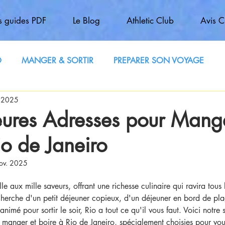
 guides PDF
Le Blog
Athletic Club
Avis C
O
MANGER & SORTIR
PREPARER SON VOYAGE
. 2025
eures Adresses pour Mange
io de Janeiro
ov. 2025
lle aux mille saveurs, offrant une richesse culinaire qui ravira tous
herche d'un petit déjeuner copieux, d'un déjeuner en bord de pla
animé pour sortir le soir, Rio a tout ce qu'il vous faut. Voici notre 
 manger et boire à Rio de Janeiro, spécialement choisies pour vou