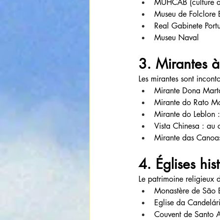
MUHCAB (culture af
Museu de Folclore 
Real Gabinete Portu
Museu Naval
3. Mirantes à 
Les mirantes sont incont
Mirante Dona Marta 
Mirante do Rato Mo
Mirante do Leblon :
Vista Chinesa : au 
Mirante das Canoas
4. Églises his
Le patrimoine religieux d
Monastère de São 
Eglise da Candelár
Couvent de Santo 