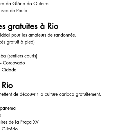
ra da Glória do Outeiro
cisco de Paula
 gratuites à Rio
u idéal pour les amateurs de randonnée.
ès gratuit à pied)
a (sentiers courts)
 – Corcovado
a Cidade
 Rio
ttent de découvrir la culture carioca gratuitement.
Ipanema
o
ires de la Praça XV
 Glicério