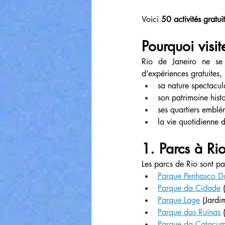
Voici 
50 activités gratui
Pourquoi visit
Rio de Janeiro ne se l
d’expériences gratuites,
sa nature spectacul
son patrimoine hist
ses quartiers emblé
la vie quotidienne 
1. Parcs à Ri
Les parcs de Rio sont par
Parque Penhasco Do
Parque da Cidade
 
Parque Lage
 (Jardi
Parque das Ruínas
 
Parque da Catacu