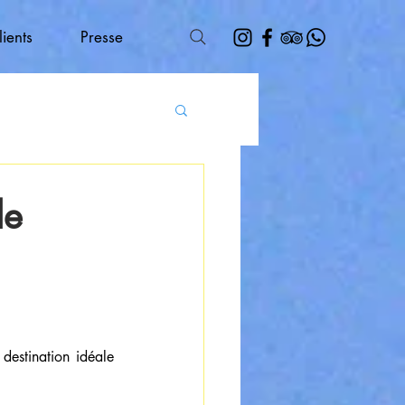
lients
Presse
de
estination idéale 