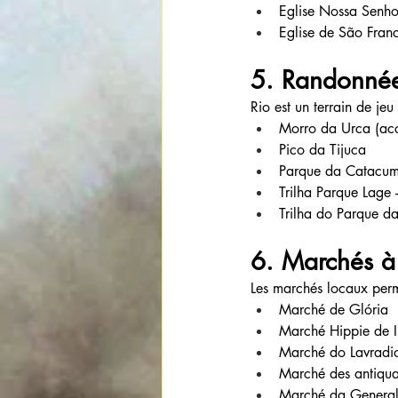
Eglise Nossa Senho
Eglise de São Fran
5. Randonnées
Rio est un terrain de je
Morro da Urca (acc
Pico da Tijuca
Parque da Catacumb
Trilha Parque Lage
Trilha do Parque d
6. Marchés à
Les marchés locaux perme
Marché de Glória
Marché Hippie de 
Marché do Lavradi
Marché des antiqua
Marché da General