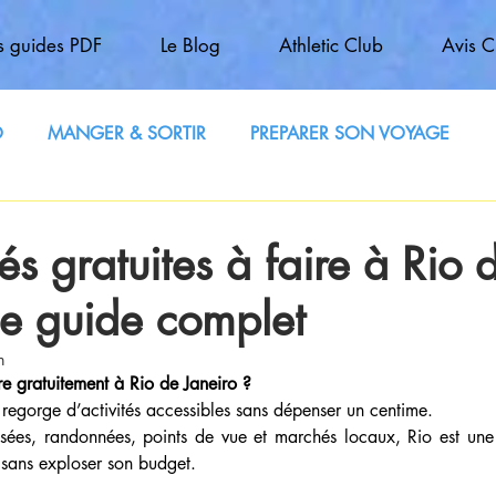
 guides PDF
Le Blog
Athletic Club
Avis C
O
MANGER & SORTIR
PREPARER SON VOYAGE
és gratuites à faire à Rio 
 le guide complet
n
e gratuitement à Rio de Janeiro ?
e regorge d’activités accessibles sans dépenser un centime.
sées, randonnées, points de vue et marchés locaux, Rio est une d
 sans exploser son budget.