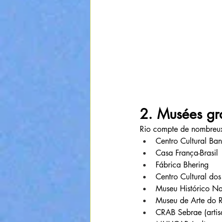
2. Musées grat
Rio compte de nombreux m
Centro Cultural Ba
Casa França-Brasil
Fábrica Bhering
Centro Cultural dos
Museu Histórico Na
Museu de Arte do R
CRAB Sebrae (artis