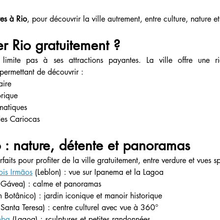
tes à Rio
, pour découvrir la ville autrement, entre culture, nature et
er Rio gratuitement ?
imite pas à ses attractions payantes. La ville offre une ric
 permettant de découvrir :
aire
orique
matiques
des Cariocas
o : nature, détente et panoramas
faits pour profiter de la ville gratuitement, entre verdure et vues s
is Irmãos
 (Leblon) : vue sur Ipanema et la Lagoa
(Gávea) : calme et panoramas
m Botânico) : jardin iconique et manoir historique
(Santa Teresa) : centre culturel avec vue à 360°
mba
 (Lagoa) : sculptures et petites randonnées